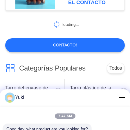
EL CONTACTO
37
loading...
Tinas de IML
CONTACTO!
Categorías Populares
Todos
26
taza del iml
Tarro del envase de
Tarro plástico de la
plástico
especia
Yuki
Tarro plástico del
El ANIMAL
7:47 AM
cuadrado
DOMÉSTICO puede
Good day, what product are you looking for?