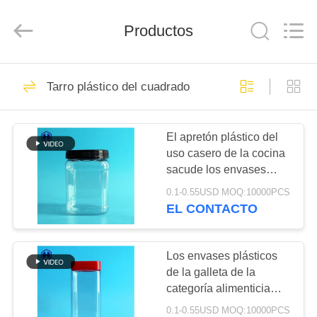
2026
Guangzhou
Huaweier
Packing
Productos
Products
Co.,Ltd..
All
Rights
EN
Reserved.
514
Tarro plástico del cuadrado
CASA
Tarro del envase de
plástico
El apretón plástico del
PRODUCTOS
uso casero de la cocina
sacude los envases
SOBRE
plásticos ligeros de la
0.1-0.55USD MOQ:10000PCS
galleta
NOSOTROS
EL CONTACTO
40
Tarro plástico de la
RECORRIDO
Los envases plásticos
de la galleta de la
POR
especia
categoría alimenticia
LA
secan las latas Nuts del
0.1-0.55USD MOQ:10000PCS