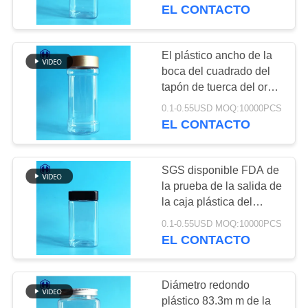
FÁBRICA
plástico transparente del
EL CONTACTO
almacenamiento
CONTROL
El plástico ancho de la
29
DE
boca del cuadrado del
Tarro plástico del
tapón de tuerca del oro
CALIDAD
sacude el empaquetado
cuadrado
0.1-0.55USD MOQ:10000PCS
del grano de café
EL CONTACTO
CONTACTA
CON
SGS disponible FDA de
NOSOTROS
la prueba de la salida de
la caja plástica del
203
acondicionamiento de
NOTICIAS
0.1-0.55USD MOQ:10000PCS
El ANIMAL
los alimentos certificado
EL CONTACTO
DOMÉSTICO puede
CASOS
Diámetro redondo
DE
plástico 83.3m m de la