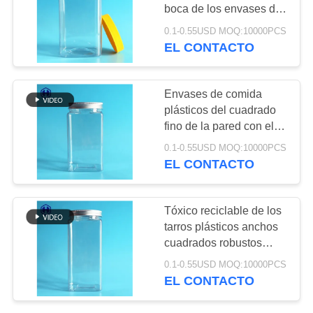
TRABAJO
boca de los envases de
comida del cuadrado de
0.1-0.55USD MOQ:10000PCS
aluminio del casquillo
EL CONTACTO
32
EL
Latas de soda
BLOG
Envases de comida
plásticas
plásticos del cuadrado
SOLICITAR
fino de la pared con el
UNA CITA
tapón de tuerca de
0.1-0.55USD MOQ:10000PCS
aluminio
EL CONTACTO
MAPA
10
DEL
Tóxico reciclable de los
Botella del ANIMAL
tarros plásticos anchos
SITIO
cuadrados robustos
DOMÉSTICO de la
durables de la boca no
0.1-0.55USD MOQ:10000PCS
POLÍTICA
salsa
EL CONTACTO
DE