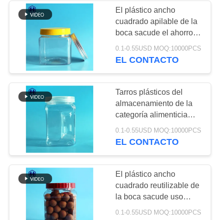
PRIVACIDAD
El plástico ancho
cuadrado apilable de la
50
boca sacude el ahorro
Envases de plástico
de espacio
0.1-0.55USD MOQ:10000PCS
completamente
EL CONTACTO
de IML
hermético
Tarros plásticos del
almacenamiento de la
categoría alimenticia
con la prueba hermética
28
0.1-0.55USD MOQ:10000PCS
de la salida de las tapas
EL CONTACTO
del tornillo
Caja de IML
El plástico ancho
cuadrado reutilizable de
la boca sacude uso
casero durable de la
0.1-0.55USD MOQ:10000PCS
cocina