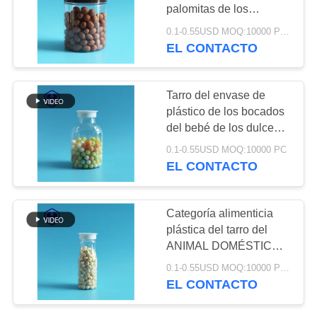
TRABAJO
palomitas de los
cacahuetes de la boca
0.1-0.55USD MOQ:10000 PCS
del tarro del envase de
EL CONTACTO
32
EL
plástico de la prueba del
Latas de soda
BLOG
escape de 710ml 24oz
Tarro del envase de
plásticas
plástico de los bocados
SOLICITAR
del bebé de los dulces
UNA CITA
alrededor de la pequeña
0.1-0.55USD MOQ:10000 PC
boca
EL CONTACTO
MAPA
10
DEL
Categoría alimenticia
Botella del ANIMAL
plástica del tarro del
SITIO
ANIMAL DOMÉSTICO
DOMÉSTICO de la
hermético de 205ml 7oz
0.1-0.55USD MOQ:10000 PCS
POLÍTICA
para las barras de
salsa
EL CONTACTO
chocolate de dulces
DE