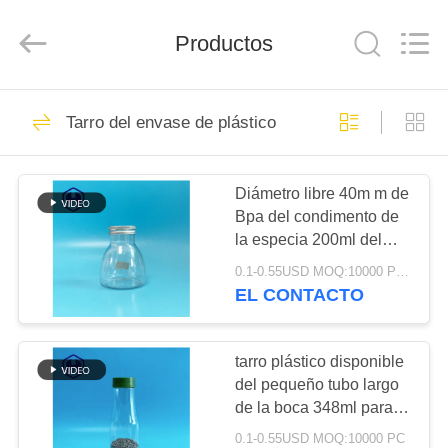
2026
Guangzhou
Huaweier
Packing
Productos
Products
Co.,Ltd..
All
Rights
EN
Reserved.
518
Tarro del envase de plástico
CASA
Tarro del envase de
plástico
Diámetro libre 40m m de
PRODUCTOS
Bpa del condimento de
la especia 200ml del
SOBRE
tarro redondo del
0.1-0.55USD MOQ:10000 PCS
envase de plástico
NOSOTROS
EL CONTACTO
40
Tarro plástico de la
RECORRIDO
tarro plástico disponible
del pequeño tubo largo
POR
especia
de la boca 348ml para
LA
los dulces FSSC
0.1-0.55USD MOQ:10000 PC