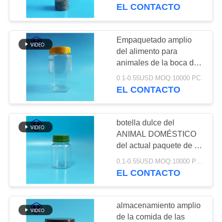
FÁBRICA
EL CONTACTO
CONTROL
Empaquetado amplio
29
DE
del alimento para
Tarro plástico del
animales de la boca del
CALIDAD
envase de plástico
cuadrado
0.1-0.55USD MOQ:10000 PC
670ml del hexágono
EL CONTACTO
transparente a granel
CONTACTA
del tarro
CON
botella dulce del
NOSOTROS
ANIMAL DOMÉSTICO
del actual paquete de la
203
promoción de la muestra
NOTICIAS
0.1-0.55USD MOQ:10000 PCS
El ANIMAL
del tarro del envase de
EL CONTACTO
plástico 130ml
DOMÉSTICO puede
CASOS
almacenamiento amplio
DE
de la comida de las