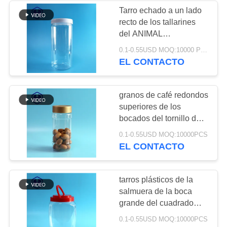
PRIVACIDAD
Tarro echado a un lado
recto de los tallarines
50
del ANIMAL
Envases de plástico
DOMÉSTICO plástico
0.1-0.55USD MOQ:10000 PCS
claro de las pastas
EL CONTACTO
de IML
1080ml con la tapa del
tornillo
granos de café redondos
superiores de los
bocados del tornillo del
oro de la botella del tarro
28
0.1-0.55USD MOQ:10000PCS
del ANIMAL
EL CONTACTO
DOMÉSTICO 1000ml
Caja de IML
transparentes
tarros plásticos de la
salmuera de la boca
grande del cuadrado
2250ml con el embalaje
0.1-0.55USD MOQ:10000PCS
del ANIMAL