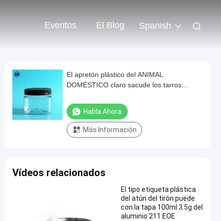
Eventos
El Blog
Spanish
El apretón plástico del ANIMAL
DOMÉSTICO claro sacude los tarros
plásticos cuadrados conservados con las
tapas 420ML 14OZ
Habla Ahora.
Más Información
Vídeos relacionados
El tipo etiqueta plástica
del atún del tirón puede
con la tapa 100ml 3.5g del
aluminio 211 EOE