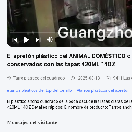
El apretón plástico del ANIMAL DOMÉSTICO cl
conservados con las tapas 420ML 14OZ
Tarro plástico del cuadrado
2025-08-13
9411 Las 
#
tarros plásticos del top del tornillo
#
tarros plásticos del apretón
El plástico ancho cuadrado de la boca sacude las latas claras d
420ML 14OZ Detalles rápidos: El nombre de producto: Tarros anchos
Mensajes del visitante