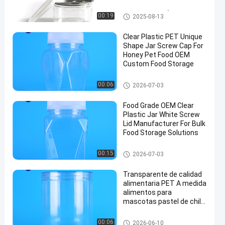
El ANIMAL DOMÉSTICO puede
00:19
2025-08-13
Clear Plastic PET Unique
Shape Jar Screw Cap For
Honey Pet Food OEM
Custom Food Storage
Tarro del envase de plástico
00:06
2026-07-03
Food Grade OEM Clear
Plastic Jar White Screw
Lid Manufacturer For Bulk
Food Storage Solutions
Tarro del envase de plástico
00:15
2026-07-03
Transparente de calidad
alimentaria PET A medida
alimentos para
mascotas pastel de chilli
nueces galletas Jar con
tapa de tornillo
Tarro del envase de plástico
00:06
2026-06-10