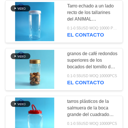
PRIVACIDAD
Tarro echado a un lado
recto de los tallarines
50
del ANIMAL
Envases de plástico
DOMÉSTICO plástico
0.1-0.55USD MOQ:10000 PCS
claro de las pastas
EL CONTACTO
de IML
1080ml con la tapa del
tornillo
granos de café redondos
superiores de los
bocados del tornillo del
oro de la botella del tarro
28
0.1-0.55USD MOQ:10000PCS
del ANIMAL
EL CONTACTO
DOMÉSTICO 1000ml
Caja de IML
transparentes
tarros plásticos de la
salmuera de la boca
grande del cuadrado
2250ml con el embalaje
0.1-0.55USD MOQ:10000PCS
del ANIMAL