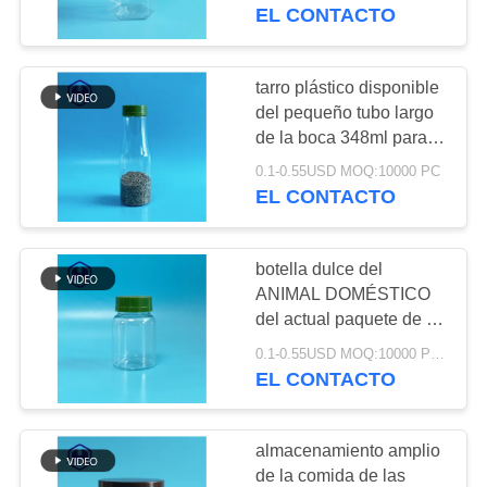
FÁBRICA
670ml del hexágono
EL CONTACTO
transparente a granel
del tarro
CONTROL
tarro plástico disponible
29
DE
del pequeño tubo largo
Tarro plástico del
de la boca 348ml para
CALIDAD
los dulces FSSC
cuadrado
0.1-0.55USD MOQ:10000 PC
EL CONTACTO
CONTACTA
CON
botella dulce del
NOSOTROS
ANIMAL DOMÉSTICO
del actual paquete de la
203
promoción de la muestra
NOTICIAS
0.1-0.55USD MOQ:10000 PCS
El ANIMAL
del tarro del envase de
EL CONTACTO
plástico 130ml
DOMÉSTICO puede
CASOS
almacenamiento amplio
DE
de la comida de las