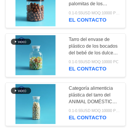
TRABAJO
palomitas de los
cacahuetes de la boca
0.1-0.55USD MOQ:10000 PCS
del tarro del envase de
EL CONTACTO
32
EL
plástico de la prueba del
Latas de soda
BLOG
escape de 710ml 24oz
Tarro del envase de
plásticas
plástico de los bocados
SOLICITAR
del bebé de los dulces
UNA CITA
alrededor de la pequeña
0.1-0.55USD MOQ:10000 PC
boca
EL CONTACTO
MAPA
10
DEL
Categoría alimenticia
Botella del ANIMAL
plástica del tarro del
SITIO
ANIMAL DOMÉSTICO
DOMÉSTICO de la
hermético de 205ml 7oz
0.1-0.55USD MOQ:10000 PCS
POLÍTICA
para las barras de
salsa
EL CONTACTO
chocolate de dulces
DE