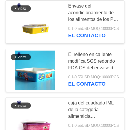
PRIVACIDAD
Envase del
acondicionamiento de
50
los alimentos de los PP
Envases de plástico
de la soda de la torta del
0.1-0.55USD MOQ:10000PCS
huevo de la caja de la
EL CONTACTO
de IML
aduana 2600ML IML
El relleno en caliente
modifica SGS redondo
FDA QS del envase de
plástico para requisitos
28
0.1-0.55USD MOQ:10000PCS
particulares de las
EL CONTACTO
galletas de la caja de
Caja de IML
IML
caja del cuadrado IML
de la categoría
alimenticia
0.45KGS/rasguño
0.1-0.55USD MOQ:10000PCS
plástico del envase de la