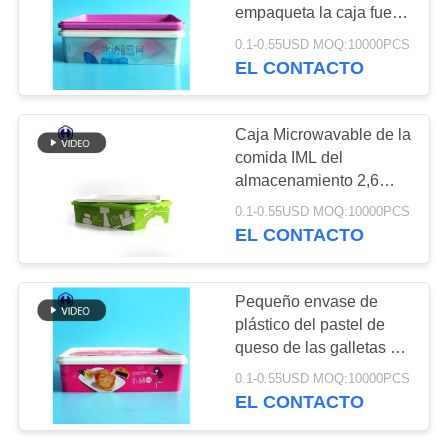
TRABAJO
empaqueta la caja fuerte
plástica de la microonda
0.1-0.55USD MOQ:10000PCS
de los PP
EL CONTACTO
32
EL
Latas de soda
BLOG
Caja Microwavable de la
plásticas
comida IML del
SOLICITAR
almacenamiento 2,6
UNA CITA
litros de respetuoso del
0.1-0.55USD MOQ:10000PCS
medio ambiente
EL CONTACTO
MAPA
10
DEL
Pequeño envase de
Botella del ANIMAL
plástico del pastel de
SITIO
queso de las galletas de
DOMÉSTICO de la
la luna de la caja de IML
0.1-0.55USD MOQ:10000PCS
POLÍTICA
antiarañazos
salsa
EL CONTACTO
DE