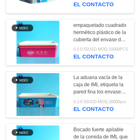
FÁBRICA
A4 disponible
EL CONTACTO
CONTROL
empaquetado cuadrado
29
DE
hermético plástico de la
Tarro plástico del
cubierta del envase de
CALIDAD
comida de los PP de la
cuadrado
0.1-0.55USD MOQ:10000PCS
torta de la luna de la
EL CONTACTO
caja de 87oz IML
CONTACTA
CON
La aduana vacía de la
NOSOTROS
caja de IML etiqueta la
pared fina los envases
203
plásticos de la galleta
NOTICIAS
0.1-0.55USD MOQ:20000pcs
El ANIMAL
EL CONTACTO
DOMÉSTICO puede
CASOS
Bocado fuerte apilable
DE
de la comida de IML que