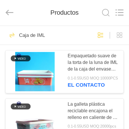
2026
Guangzhou
Huaweier
Packing
Productos
Products
Co.,Ltd..
All
Rights
EN
Reserved.
518
Caja de IML
CASA
Tarro del envase de
plástico
Empaquetado suave de
PRODUCTOS
la torta de la luna de IML
de la caja del envase
SOBRE
plástico apilable
0.1-0.55USD MOQ:10000PCS
cuadrado de los PP
NOSOTROS
EL CONTACTO
40
Tarro plástico de la
RECORRIDO
La galleta plástica
reciclable encajona el
POR
especia
relleno en caliente de la
LA
forma de 2600ml 400g
0.1-0.55USD MOQ:20000pcs