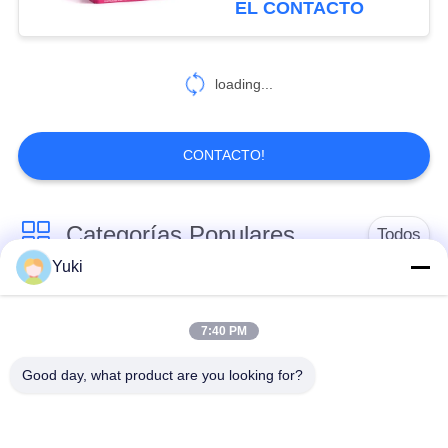
EL CONTACTO
torta resistente
37
loading...
Tinas de IML
CONTACTO!
Categorías Populares
Todos
26
Yuki
taza del iml
Tarro del envase de
Tarro plástico de la
plástico
especia
7:40 PM
Good day, what product are you looking for?
Tarro plástico del
El ANIMAL
cuadrado
DOMÉSTICO puede