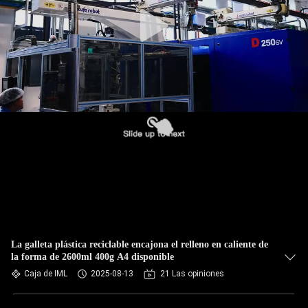
FÁBRICA
CONTROL
DE
CALIDAD
CONTACTA
CON
NOSOTROS
NOTICIAS
La galleta plástica reciclable encajona el relleno en caliente de
la forma de 2600ml 400g A4 disponible
CASOS
Caja de IML
2025-08-13
21 Las opiniones
DE