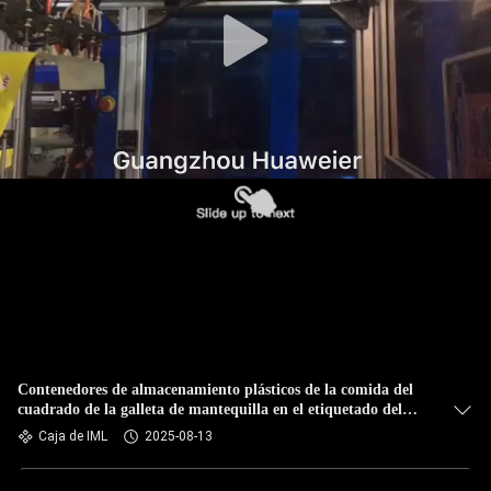
FÁBRICA
CONTROL
DE
CALIDAD
CONTACTA
CON
NOSOTROS
NOTICIAS
Contenedores de almacenamiento plásticos de la comida del
cuadrado de la galleta de mantequilla en el etiquetado del
CASOS
molde
Caja de IML
2025-08-13
DE