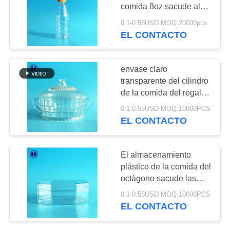
TRABAJO
comida 8oz sacude al
peso ligero para la
0.1-0.55USD MOQ:20000pcs
cocina casera
EL CONTACTO
EL
BLOG
envase claro
transparente del cilindro
SOLICITAR
de la comida del regalo
UNA CITA
de cumpleaños 45oz de
0.1-0.55USD MOQ:10000PCS
los tarros plásticos del
EL CONTACTO
almacenamiento
MAPA
DEL
El almacenamiento
plástico de la comida del
SITIO
octágono sacude las
tortas de chocolate que
0.1-0.55USD MOQ:10000PCS
POLÍTICA
empaquetan 340ml 12oz
EL CONTACTO
DE