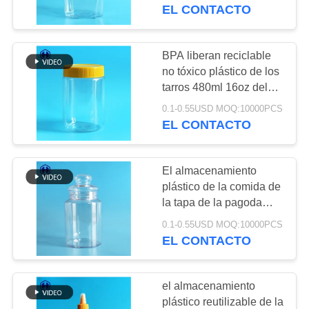
FÁBRICA
lacre del papel de
EL CONTACTO
aluminio
CONTROL
BPA liberan reciclable
DE
no tóxico plástico de los
tarros 480ml 16oz del
CALIDAD
almacenamiento de la
0.1-0.55USD MOQ:10000PCS
comida
EL CONTACTO
CONTACTA
CON
El almacenamiento
NOSOTROS
plástico de la comida de
la tapa de la pagoda
sacude botes plásticos
NOTICIAS
0.1-0.55USD MOQ:10000PCS
redondos vacíos
EL CONTACTO
CASOS
el almacenamiento
DE
plástico reutilizable de la