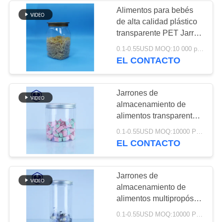
PRIVACIDAD
Alimentos para bebés
de alta calidad plástico
transparente PET Jarrón
de almacenamiento de
0.1-0.55USD MOQ:10 000 piezas
alimentos Sello tapa
EL CONTACTO
para nueces
Jarrones de
almacenamiento de
alimentos transparentes
tapas de aluminio
0.1-0.55USD MOQ:10000 PCS
seguro atractivo para
EL CONTACTO
chocolates pasteles
dulces envases a granel
Jarrones de
almacenamiento de
alimentos multipropósito
seguros convenientes
0.1-0.55USD MOQ:10000 PCS
para especias Frutas