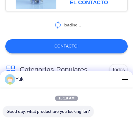
EL CONTACTO
secas Café Más
loading...
CONTACTO!
Categorías Populares
Todos
Yuki
Tarro del envase de
Tarro plástico de la
plástico
especia
10:18 AM
Good day, what product are you looking for?
Tarro plástico del
El ANIMAL
cuadrado
DOMÉSTICO puede