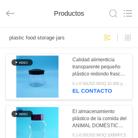
2026
Guangzhou
Huaweier
Packing
Productos
Products
Co.,Ltd..
All
Rights
EN
Reserved.
plastic food storage jars
CASA
Calidad alimenticia
PRODUCTOS
transparente pequeño
plástico redondo frasco
SOBRE
de almacenamiento de
0.1-0.55USD MOQ:10 000 piezas
alimentos de plástico de
NOSOTROS
EL CONTACTO
tornillo tapa superior
RECORRIDO
El almacenamiento
plástico de la comida del
POR
ANIMAL DOMÉSTICO
LA
claro redondo sacude el
0.1-0.55USD MOQ:10000PCS