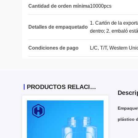
Cantidad de orden mínima
10000pcs
1. Cartón de la export
Detalles de empaquetado
dentro; 2. embaló est
Condiciones de pago
L/C, T/T, Western Unio
PRODUCTOS RELACIONADOS
Descri
Empaqueta
plástico 