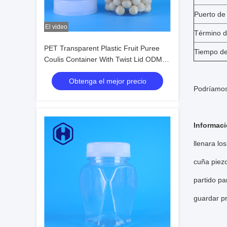
Puerto de
El video
Término d
PET Transparent Plastic Fruit Puree
Tiempo de
Coulis Container With Twist Lid ODM
Food Grade
Obtenga el mejor precio
Podríamos 
Informaci
llenara lo
cuña piezo
partido pa
guardar p