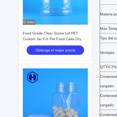
Materia p
El video
Max Temp
Food Grade Clear Screw Lid PET
Tipo del ci
Custom Jar For Pet Food Cake Dry
Fruits Food Packing
Obtenga el mejor precio
Ventajas:
QTY/CTN
Contenedo
cargado:
Contenedo
cargado:
Contened