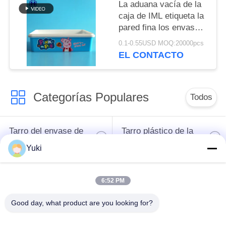
PRIVACIDAD
La aduana vacía de la
caja de IML etiqueta la
pared fina los envases
plásticos de la galleta
0.1-0.55USD MOQ:20000pcs
EL CONTACTO
Categorías Populares
Todos
Tarro del envase de
Tarro plástico de la
plástico
especia
Yuki
Tarro plástico del
El ANIMAL
6:52 PM
cuadrado
DOMÉSTICO puede
Good day, what product are you looking for?
Botella del ANIMAL
Latas de soda