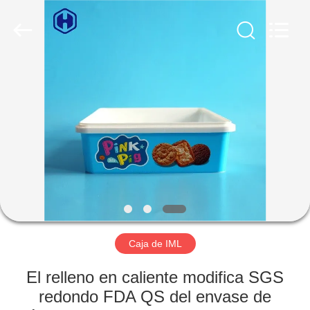
2026
Guangzhou
Huaweier
Packing
Products
Co.,Ltd..
All
Rights
EN
Reserved.
CASA
PRODUCTOS
SOBRE
NOSOTROS
RECORRIDO
Caja de IML
POR
El relleno en caliente modifica SGS
LA
redondo FDA QS del envase de