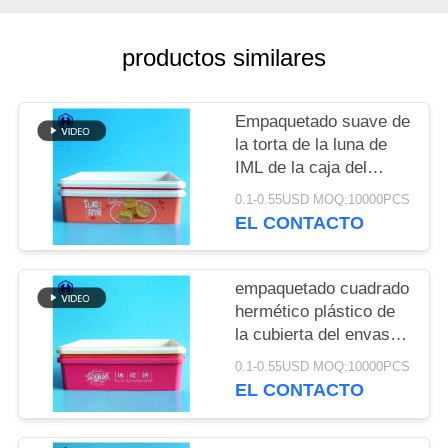
TRABAJO
productos similares
EL
BLOG
Empaquetado suave de
la torta de la luna de
SOLICITAR
IML de la caja del
envase plástico
UNA CITA
0.1-0.55USD MOQ:10000PCS
apilable cuadrado de
EL CONTACTO
los PP
MAPA
empaquetado cuadrado
DEL
hermético plástico de
SITIO
la cubierta del envase
de comida de los PP
0.1-0.55USD MOQ:10000PCS
de la torta de la luna de
POLÍTICA
EL CONTACTO
la caja de 87oz IML
DE