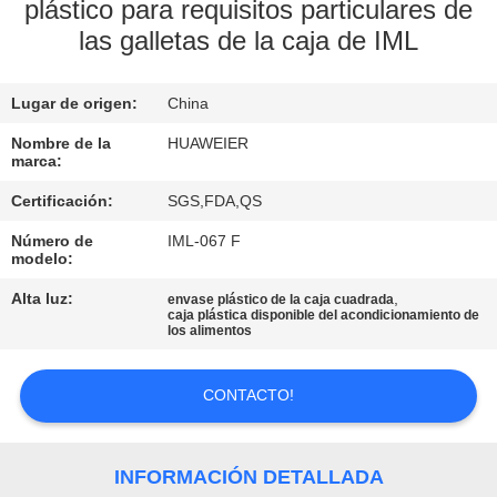
FÁBRICA
plástico para requisitos particulares de
las galletas de la caja de IML
CONTROL
Lugar de origen:
China
DE
Nombre de la
HUAWEIER
CALIDAD
marca:
Certificación:
SGS,FDA,QS
CONTACTA
Número de
IML-067 F
CON
modelo:
NOSOTROS
Alta luz:
,
envase plástico de la caja cuadrada
caja plástica disponible del acondicionamiento de
los alimentos
NOTICIAS
CONTACTO!
CASOS
DE
INFORMACIÓN DETALLADA