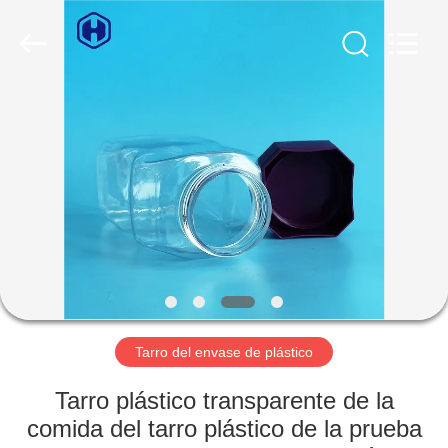
2026
Guangzhou
Huaweier
Packing
Products
Co.,Ltd..
All
Rights
EN
Reserved.
CASA
PRODUCTOS
SOBRE
NOSOTROS
RECORRIDO
Tarro del envase de plástico
POR
Tarro plástico transparente de la
LA
comida del tarro plástico de la prueba