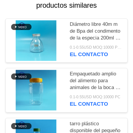
TRABAJO
productos similares
EL
Diámetro libre 40m m
BLOG
de Bpa del condimento
de la especia 200ml del
tarro redondo del
0.1-0.55USD MOQ:10000 PCS
SOLICITAR
envase de plástico
EL CONTACTO
UNA CITA
Empaquetado amplio
MAPA
del alimento para
DEL
animales de la boca del
envase de plástico
SITIO
0.1-0.55USD MOQ:10000 PC
670ml del hexágono
EL CONTACTO
transparente a granel
del tarro
POLÍTICA
tarro plástico
DE
disponible del pequeño