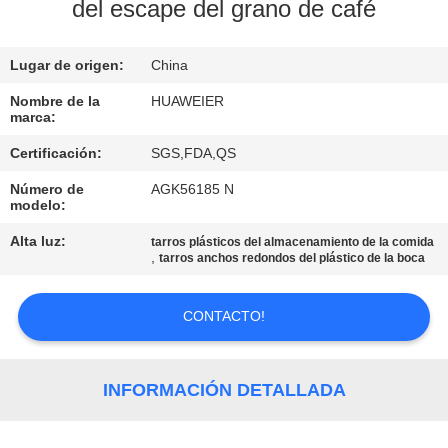
FÁBRICA
del escape del grano de café
Lugar de origen:
China
CONTROL
DE
Nombre de la
HUAWEIER
marca:
CALIDAD
Certificación:
SGS,FDA,QS
Número de
AGK56185 N
CONTACTA
modelo:
CON
Alta luz:
tarros plásticos del almacenamiento de la comida
,
tarros anchos redondos del plástico de la boca
NOSOTROS
CONTACTO!
NOTICIAS
CASOS
INFORMACIÓN DETALLADA
DE