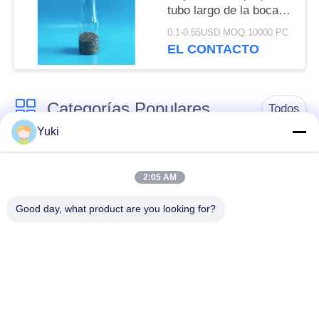
PRIVACIDAD
tubo largo de la boca
348ml para los dulces
0.1-0.55USD MOQ:10000 PC
FSSC
EL CONTACTO
Categorías Populares
Todos
Yuki
Tarro del envase de
Tarro plástico de la
plástico
especia
2:05 AM
Good day, what product are you looking for?
Tarro plástico del
El ANIMAL
cuadrado
DOMÉSTICO puede
Botella del ANIMAL
Latas de soda
DOMÉSTICO de la
plásticas
salsa