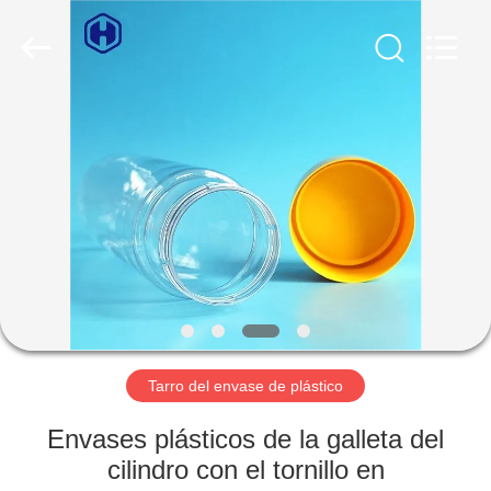
2026
Guangzhou
Huaweier
Packing
Products
Co.,Ltd..
All
Rights
EN
Reserved.
CASA
PRODUCTOS
SOBRE
NOSOTROS
RECORRIDO
Tarro del envase de plástico
POR
Envases plásticos de la galleta del
LA
cilindro con el tornillo en