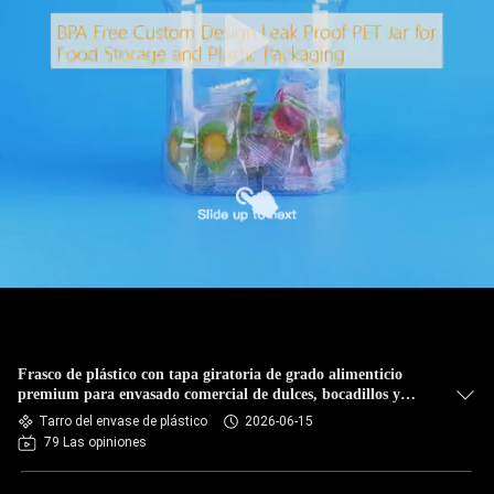
FÁBRICA
CONTROL
DE
CALIDAD
CONTACTA
CON
NOSOTROS
NOTICIAS
Frasco de plástico con tapa giratoria de grado alimenticio
premium para envasado comercial de dulces, bocadillos y
salsas
Tarro del envase de plástico
2026-06-15
CASOS
79 Las opiniones
DE