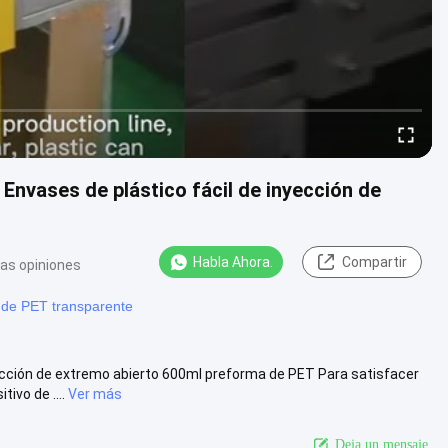
nvases de plástico fácil de inyección de
Habla Ahora.
Compartir
as opiniones
 de PET transparente
yección de extremo abierto 600ml preforma de PET Para satisfacer
vo de ....
Ver más
Deja un mensaje.