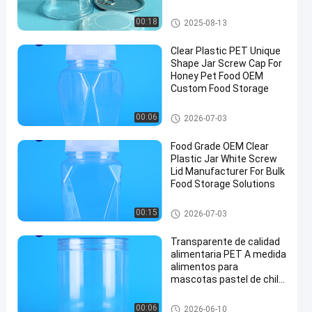
abierto
Preforma para botellas de PET
00:18
2025-08-13
Clear Plastic PET Unique
Shape Jar Screw Cap For
Honey Pet Food OEM
Custom Food Storage
Tarro del envase de plástico
00:06
2026-07-03
Food Grade OEM Clear
Plastic Jar White Screw
Lid Manufacturer For Bulk
Food Storage Solutions
Tarro del envase de plástico
00:15
2026-07-03
Transparente de calidad
alimentaria PET A medida
alimentos para
mascotas pastel de chilli
nueces galletas Jar con
tapa de tornillo
Tarro del envase de plástico
00:06
2026-06-10