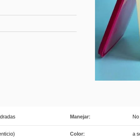
adradas
Manejar:
No 
nticio)
Color:
a s