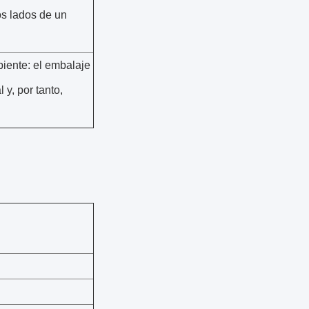
os lados de un
iente: el embalaje
 y, por tanto,