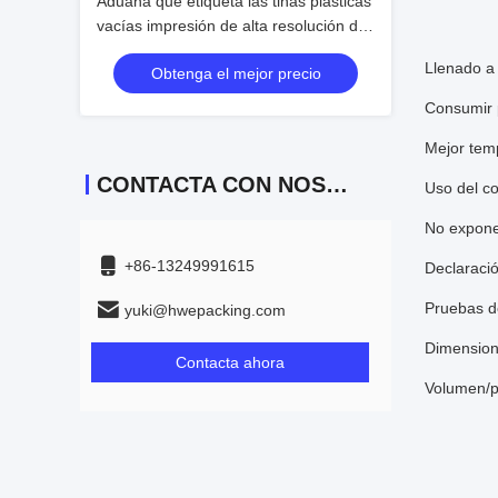
Aduana que etiqueta las tinas plásticas
vacías impresión de alta resolución de
las imágenes
Llenado 
Obtenga el mejor precio
Consumir 
Mejor tem
CONTACTA CON NOSOTROS
Uso del co
No exponer
+86-13249991615
Declaraci
Pruebas de
yuki@hwepacking.com
Dimension
Contacta ahora
Volumen/p