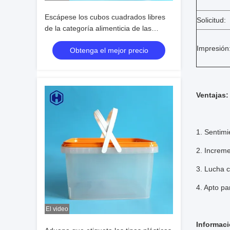
Escápese los cubos cuadrados libres
Solicitud:
de la categoría alimenticia de las
tinas/BPA de la prueba IML dentro de
Impresión
Obtenga el mejor precio
la longitud 181M M
Ventajas:
1. Sentimi
2. Increme
3. Lucha co
4. Apto p
El video
Informaci