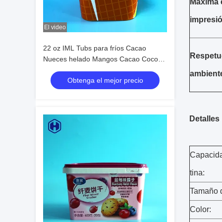
Máxima 
impresi
El video
22 oz IML Tubs para fríos Cacao
Respetu
Nueces helado Mangos Cacao Coco
Peanut Shea mantequilla corporal
ambient
Obtenga el mejor precio
Detalles
Capacida
tina:
Tamaño de
Color: