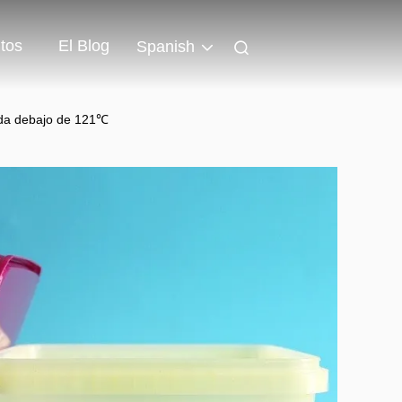
tos
El Blog
Spanish
soda debajo de 121℃