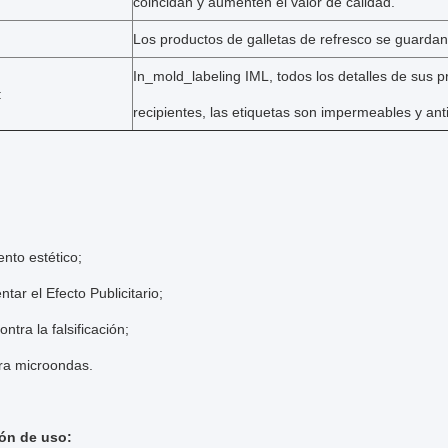
coincidan y aumenten el valor de calidad.
Los productos de galletas de refresco se guardan 
In_mold_labeling IML, todos los detalles de sus p
:
recipientes, las etiquetas son impermeables y anti
ento estético;
ntar el Efecto Publicitario;
ntra la falsificación;
ara microondas.
ón de uso: