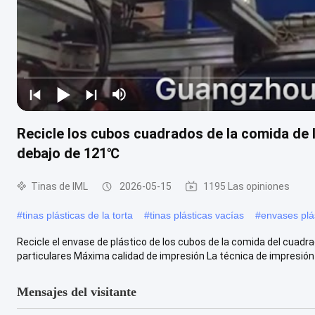
Recicle los cubos cuadrados de la comida de l
debajo de 121℃
Tinas de IML
2026-05-15
1195 Las opiniones
#
tinas plásticas de la torta
#
tinas plásticas vacías
#
envases plás
Recicle el envase de plástico de los cubos de la comida del cuadra
particulares Máxima calidad de impresión La técnica de impresión .
Mensajes del visitante