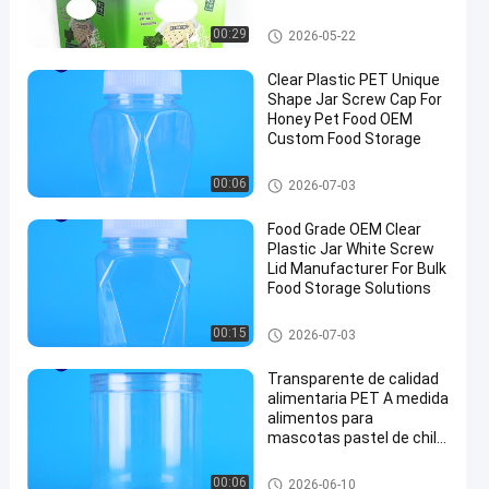
resistente
Tinas de IML
00:29
2026-05-22
Clear Plastic PET Unique
Shape Jar Screw Cap For
Honey Pet Food OEM
Custom Food Storage
Tarro del envase de plástico
00:06
2026-07-03
Food Grade OEM Clear
Plastic Jar White Screw
Lid Manufacturer For Bulk
Food Storage Solutions
Tarro del envase de plástico
00:15
2026-07-03
Transparente de calidad
alimentaria PET A medida
alimentos para
mascotas pastel de chilli
nueces galletas Jar con
tapa de tornillo
Tarro del envase de plástico
00:06
2026-06-10