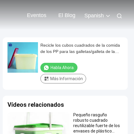
Eventos
El Blog
Spanish
Recicle los cubos cuadrados de la comida
de los PP para las galletas/galleta de la
soda debajo de 121℃
Habla Ahora.
Más Información
Vídeos relacionados
Pequeño rasguño
robusto cuadrado
reutilizable fuerte de los
envases de plástico