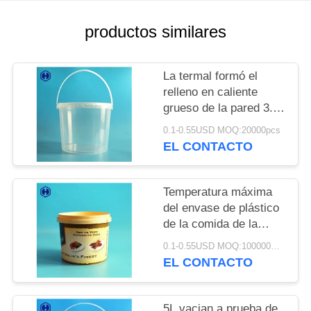
TRABAJO
productos similares
EL
BLOG
La termal formó el
relleno en caliente
grueso de la pared 3.8L
SOLICITAR
del claro del cubo de
0.1-0.55USD MOQ:20000pcs
UNA CITA
IML disponible
EL CONTACTO
MAPA
Temperatura máxima
DEL
del envase de plástico
de la comida de la
SITIO
especia del cubo del
0.1-0.55USD MOQ:100000PCS
Bbq IML debajo de
EL CONTACTO
POLÍTICA
120℃
DE
5L vacian a prueba de