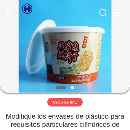
2026
Guangzhou
Huaweier
Packing
Products
Co.,Ltd..
All
Rights
EN
Reserved.
CASA
PRODUCTOS
SOBRE
NOSOTROS
RECORRIDO
Cubo de IML
POR
Modifique los envases de plástico para
LA
requisitos particulares cilíndricos de