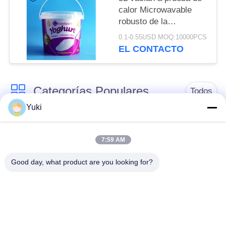
PRIVACIDAD
calor Microwavable
robusto de la
capacidad grande del
0.1-0.55USD MOQ:10000PCS
cubo de IML
EL CONTACTO
Categorías Populares
Todos
Yuki
Tarro del envase de
Tarro plástico de la
plástico
especia
7:59 AM
Good day, what product are you looking for?
Tarro plástico del
El ANIMAL
cuadrado
DOMÉSTICO puede
Botella del ANIMAL
Latas de soda
DOMÉSTICO de la