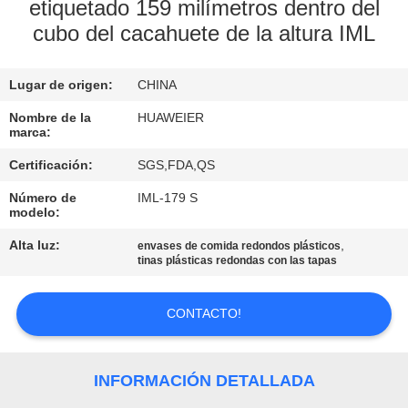
FÁBRICA
etiquetado 159 milímetros dentro del
cubo del cacahuete de la altura IML
CONTROL
Lugar de origen:
CHINA
DE
Nombre de la
HUAWEIER
CALIDAD
marca:
Certificación:
SGS,FDA,QS
CONTACTA
Número de
IML-179 S
CON
modelo:
NOSOTROS
Alta luz:
,
envases de comida redondos plásticos
tinas plásticas redondas con las tapas
NOTICIAS
CONTACTO!
CASOS
INFORMACIÓN DETALLADA
DE