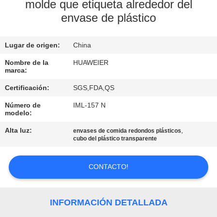
FÁBRICA
molde que etiqueta alrededor del
envase de plástico
CONTROL
Lugar de origen:
China
DE
Nombre de la
HUAWEIER
CALIDAD
marca:
Certificación:
SGS,FDA,QS
CONTACTA
Número de
IML-157 N
CON
modelo:
NOSOTROS
Alta luz:
,
envases de comida redondos plásticos
cubo del plástico transparente
NOTICIAS
CONTACTO!
CASOS
INFORMACIÓN DETALLADA
DE