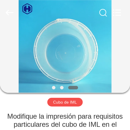
2026
Guangzhou
Huaweier
Packing
Products
Co.,Ltd..
All
Rights
EN
Reserved.
CASA
PRODUCTOS
SOBRE
NOSOTROS
RECORRIDO
Cubo de IML
POR
Modifique la impresión para requisitos
LA
particulares del cubo de IML en el