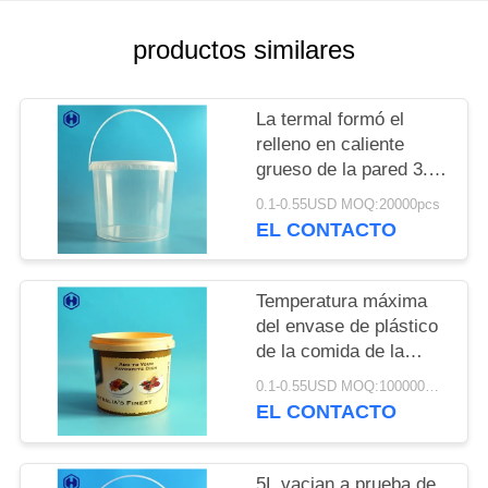
TRABAJO
productos similares
EL
BLOG
La termal formó el
relleno en caliente
grueso de la pared 3.8L
SOLICITAR
del claro del cubo de
0.1-0.55USD MOQ:20000pcs
UNA CITA
IML disponible
EL CONTACTO
MAPA
Temperatura máxima
DEL
del envase de plástico
de la comida de la
SITIO
especia del cubo del
0.1-0.55USD MOQ:100000PCS
Bbq IML debajo de
EL CONTACTO
POLÍTICA
120℃
DE
5L vacian a prueba de