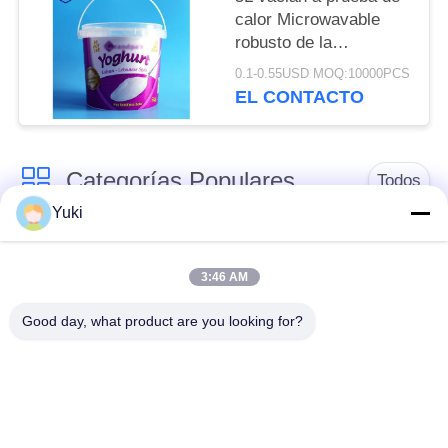
PRIVACIDAD
calor Microwavable
robusto de la
capacidad grande del
0.1-0.55USD MOQ:10000PCS
cubo de IML
EL CONTACTO
Categorías Populares
Todos
Yuki
Tarro del envase de
Tarro plástico de la
plástico
especia
3:46 AM
Good day, what product are you looking for?
Tarro plástico del
El ANIMAL
cuadrado
DOMÉSTICO puede
Botella del ANIMAL
Latas de soda
DOMÉSTICO de la