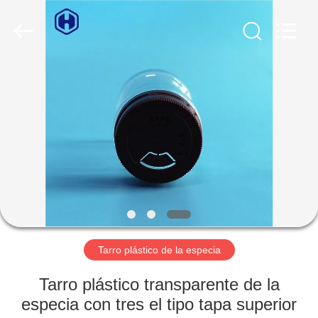
2026
Guangzhou
Huaweier
Packing
Products
Co.,Ltd..
All
Rights
EN
Reserved.
CASA
PRODUCTOS
SOBRE
NOSOTROS
RECORRIDO
Tarro plástico de la especia
POR
Tarro plástico transparente de la
LA
especia con tres el tipo tapa superior