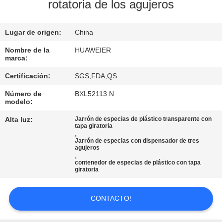
FÁBRICA
rotatoria de los agujeros
Lugar de origen:
China
CONTROL
DE
Nombre de la
HUAWEIER
marca:
CALIDAD
Certificación:
SGS,FDA,QS
Número de
BXL52113 N
CONTACTA
modelo:
CON
Alta luz:
Jarrón de especias de plástico transparente con
tapa giratoria
NOSOTROS
,
Jarrón de especias con dispensador de tres
agujeros
,
NOTICIAS
contenedor de especias de plástico con tapa
giratoria
CASOS
CONTACTO!
DE