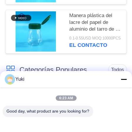
Manera plástica del
lacre del papel de
aluminio del tarro de la
especia de QS 100ml
0.1-0.55USD MOQ:10000PCS
3.4oz
EL CONTACTO
Categorías Populares
Todos
Yuki
Tarro del envase de
Tarro plástico de la
plástico
especia
6:23 AM
Good day, what product are you looking for?
Tarro plástico del
El ANIMAL
cuadrado
DOMÉSTICO puede