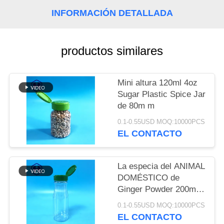
TRABAJO
INFORMACIÓN DETALLADA
EL
productos similares
BLOG
SOLICITAR
Mini altura 120ml 4oz
Sugar Plastic Spice Jar
UNA CITA
de 80m m
0.1-0.55USD MOQ:10000PCS
SITEMAP
EL CONTACTO
POLÍTICA
La especia del ANIMAL
DOMÉSTICO de
DE
Ginger Powder 200ml
PRIVACIDAD
6.8oz de la vainilla del
0.1-0.55USD MOQ:10000PCS
comino sacude a Flip
EL CONTACTO
Top Lid