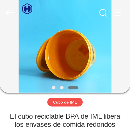
2026
Guangzhou
Huaweier
Packing
Products
Co.,Ltd..
All
Rights
EN
Reserved.
CASA
PRODUCTOS
SOBRE
NOSOTROS
RECORRIDO
Cubo de IML
POR
El cubo reciclable BPA de IML libera
LA
los envases de comida redondos