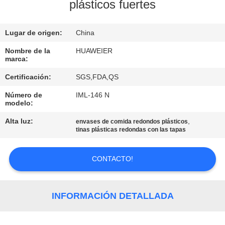
FÁBRICA
plásticos fuertes
Lugar de origen:
China
CONTROL
DE
Nombre de la
HUAWEIER
marca:
CALIDAD
Certificación:
SGS,FDA,QS
Número de
IML-146 N
CONTACTA
modelo:
CON
Alta luz:
,
envases de comida redondos plásticos
tinas plásticas redondas con las tapas
NOSOTROS
CONTACTO!
NOTICIAS
CASOS
INFORMACIÓN DETALLADA
DE