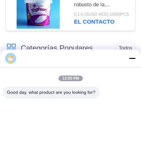
PRIVACIDAD
robusto de la
capacidad grande del
0.1-0.55USD MOQ:10000PCS
cubo de IML
EL CONTACTO
Categorías Populares
Todos
Tarro del envase de
Tarro plástico de la
plástico
especia
12:05 PM
Good day, what product are you looking for?
Tarro plástico del
El ANIMAL
cuadrado
DOMÉSTICO puede
Botella del ANIMAL
Latas de soda
DOMÉSTICO de la
plásticas
salsa