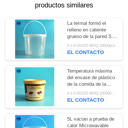
TRABAJO
productos similares
EL
La termal formó el
BLOG
relleno en caliente
grueso de la pared 3.8L
del claro del cubo de
0.1-0.55USD MOQ:20000pcs
SOLICITAR
IML disponible
EL CONTACTO
UNA CITA
Temperatura máxima
MAPA
del envase de plástico
DEL
de la comida de la
especia del cubo del
SITIO
0.1-0.55USD MOQ:100000PCS
Bbq IML debajo de
EL CONTACTO
120℃
POLÍTICA
5L vacian a prueba de
DE
calor Microwavable