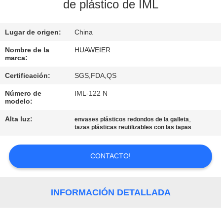
FÁBRICA
de plástico de IML
Lugar de origen:
China
CONTROL
DE
Nombre de la
HUAWEIER
marca:
CALIDAD
Certificación:
SGS,FDA,QS
Número de
IML-122 N
CONTACTA
modelo:
CON
Alta luz:
,
envases plásticos redondos de la galleta
tazas plásticas reutilizables con las tapas
NOSOTROS
CONTACTO!
NOTICIAS
CASOS
INFORMACIÓN DETALLADA
DE