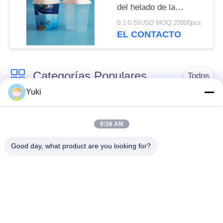
PRIVACIDAD
del helado de la
etiqueta del molde
0.1-0.55USD MOQ:20000pcs
EL CONTACTO
Categorías Populares
Todos
Yuki
Tarro del envase de
Tarro plástico de la
plástico
especia
9:56 AM
Good day, what product are you looking for?
Tarro plástico del
El ANIMAL
cuadrado
DOMÉSTICO puede
Botella del ANIMAL
Latas de soda
DOMÉSTICO de la
plásticas
salsa