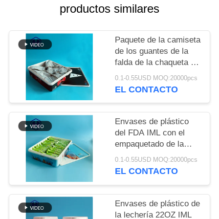
TRABAJO
productos similares
EL
Paquete de la camiseta
BLOG
de los guantes de la
falda de la chaqueta de
la capa de caja de
0.1-0.55USD MOQ:20000pcs
SOLICITAR
regalo de vacaciones
EL CONTACTO
del regalo de Navidad
UNA CITA
de los envases de
plástico del rectángulo
Envases de plástico
MAPA
IML
del FDA IML con el
DEL
empaquetado de la
galleta de la galleta del
SITIO
0.1-0.55USD MOQ:20000pcs
almacenamiento de la
EL CONTACTO
comida de la tapa
POLÍTICA
Envases de plástico de
DE
la lechería 22OZ IML