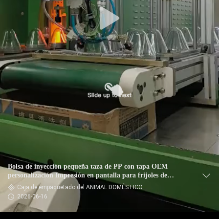
FÁBRICA
CONTROL
DE
CALIDAD
CONTACTA
CON
NOSOTROS
NOTICIAS
Bolsa de inyección pequeña taza de PP con tapa OEM
personalización Impresión en pantalla para frijoles de
chocolate dulces
Caja de empaquetado del ANIMAL DOMÉSTICO
CASOS
2026-06-16
DE