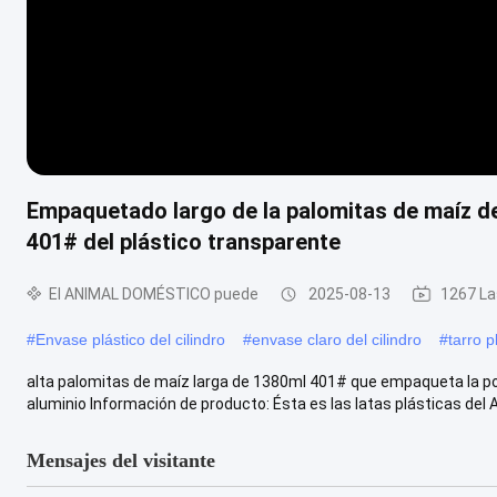
Empaquetado largo de la palomitas de maíz de 
401# del plástico transparente
El ANIMAL DOMÉSTICO puede
2025-08-13
1267 La
#
Envase plástico del cilindro
#
envase claro del cilindro
#
tarro p
alta palomitas de maíz larga de 1380ml 401# que empaqueta la pode
aluminio Información de producto: Ésta es las latas plásticas del
Mensajes del visitante