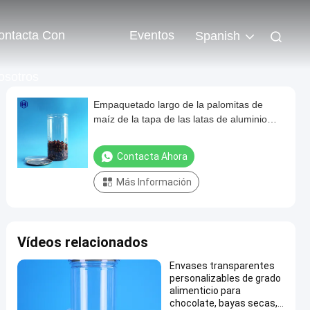
ontacta Con
Eventos
Spanish
osotros
Empaquetado largo de la palomitas de
maíz de la tapa de las latas de aluminio
alto 1380ml 401# del plástico transparente
Contacta Ahora
Más Información
Vídeos relacionados
Envases transparentes
personalizables de grado
alimenticio para
chocolate, bayas secas,