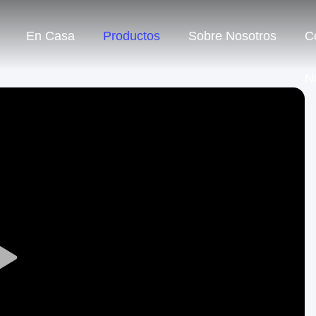
En Casa
Productos
Sobre Nosotros
C
N
Play
Video