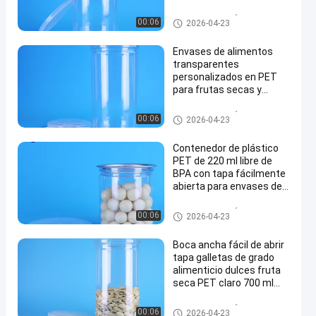
semillas, a prueba de
fugas
El ANIMAL DOMÉSTICO puede
00:06
2026-04-23
Envases de alimentos
transparentes
personalizados en PET
para frutas secas y
refrigerios
El ANIMAL DOMÉSTICO puede
00:06
2026-04-23
Contenedor de plástico
PET de 220 ml libre de
BPA con tapa fácilmente
abierta para envases de
mariscos
El ANIMAL DOMÉSTICO puede
00:06
2026-04-23
Boca ancha fácil de abrir
tapa galletas de grado
alimenticio dulces fruta
seca PET claro 700 ml
Jar
El ANIMAL DOMÉSTICO puede
00:06
2026-04-23