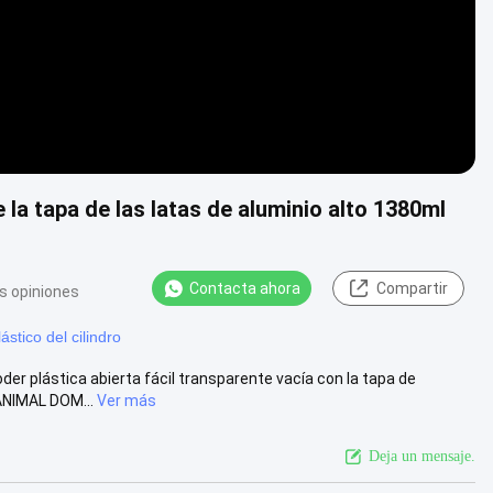
la tapa de las latas de aluminio alto 1380ml
Contacta ahora
Compartir
s opiniones
lástico del cilindro
r plástica abierta fácil transparente vacía con la tapa de
 ANIMAL DOM...
Ver más
Deja un mensaje.