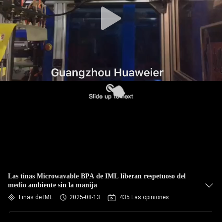
FÁBRICA
CONTROL
DE
CALIDAD
CONTACTA
CON
NOSOTROS
NOTICIAS
Las tinas Microwavable BPA de IML liberan respetuoso del
medio ambiente sin la manija
CASOS
Tinas de IML
2025-08-13
435 Las opiniones
DE