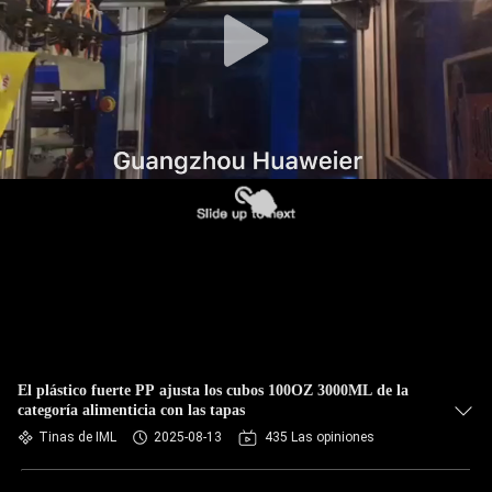
FÁBRICA
CONTROL
DE
CALIDAD
CONTACTA
CON
NOSOTROS
NOTICIAS
El plástico fuerte PP ajusta los cubos 100OZ 3000ML de la
categoría alimenticia con las tapas
CASOS
Tinas de IML
2025-08-13
435 Las opiniones
DE