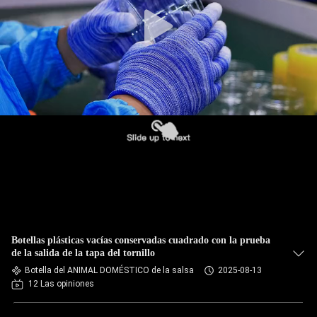
FÁBRICA
CONTROL
DE
CALIDAD
CONTACTA
CON
NOSOTROS
NOTICIAS
Botellas plásticas vacías conservadas cuadrado con la prueba
de la salida de la tapa del tornillo
Botella del ANIMAL DOMÉSTICO de la salsa
2025-08-13
CASOS
12 Las opiniones
DE