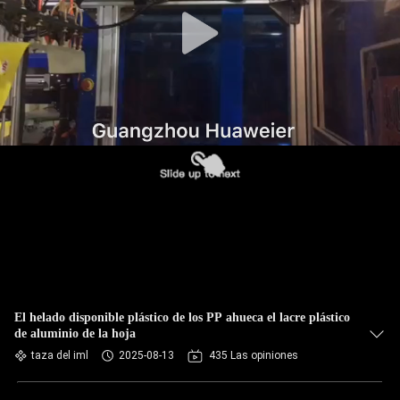
FÁBRICA
CONTROL
DE
CALIDAD
CONTACTA
CON
NOSOTROS
NOTICIAS
El helado disponible plástico de los PP ahueca el lacre plástico
de aluminio de la hoja
CASOS
taza del iml
2025-08-13
435 Las opiniones
DE